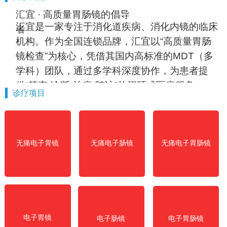
汇宜 · 高质量胃肠镜的倡导
汇宜是一家专注于消化道疾病、消化内镜的临床
者
机构。作为全国连锁品牌，汇宜以“高质量胃肠
镜检查”为核心，凭借其国内高标准的MDT（多
学科）团队，通过多学科深度协作，为患者提
供“筛查-诊断-治疗-随访”的闭环式医疗服务。
诊疗项目
无痛电子胃镜
无痛电子肠镜
无痛电子胃肠镜
电子胃镜
电子肠镜
电子胃肠镜