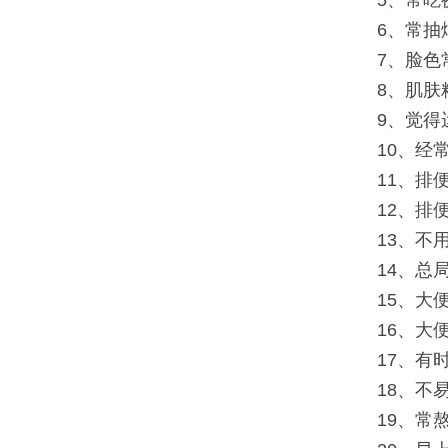
5、常吃
6、常抽
7、脸色
8、肌肤
9、觉得
10、经
11、排
12、排
13、不
14、总
15、大
16、大
17、有
18、不
19、常