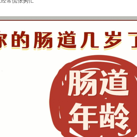
上经常慌张匆忙