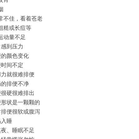
夜宵
烟
常不佳，看着苍老
粗糙或长痘等
运动量不足
常感到压力
便的颜色变化
便时间不定
用力就很难排便
局的排便不净
便很硬很难排出
便形状是一颗颗的
时排便很软或腹泻
易入睡
熬夜、睡眠不足